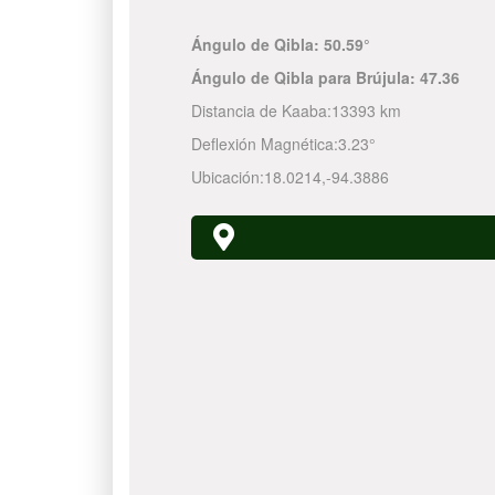
Ángulo de Qibla:
50.59°
Ángulo de Qibla para Brújula:
47.36
Distancia de Kaaba:
13393 km
Deflexión Magnética:
3.23°
Ubicación:
18.0214
,
-94.3886