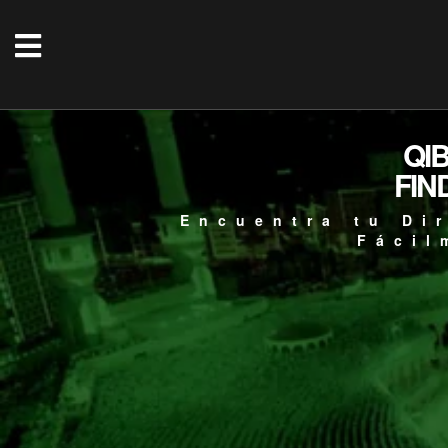
QI
FIN
Encuentra tu Di
Fácil