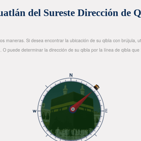
uatlán del Sureste Dirección de Q
os maneras. Si desea encontrar la ubicación de su qibla con brújula, ut
. O puede determinar la dirección de su qibla por la línea de qibla que