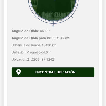
Ángulo de Qibla:
46.66°
Ángulo de Qibla para Brújula:
42.02
Distancia de Kaaba:
13430 km
Deflexión Magnética:
4.64°
Ubicación:
21.2958
,
-97.9242
ENCONTRAR UBICACIÓN