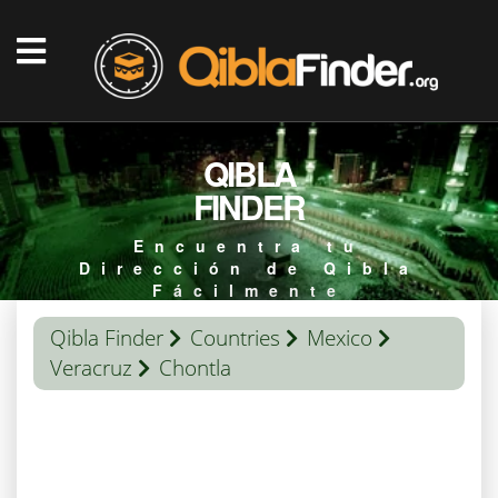
QIBLA
FINDER
Encuentra tu
Dirección de Qibla
Fácilmente
Qibla Finder
Countries
Mexico
Veracruz
Chontla