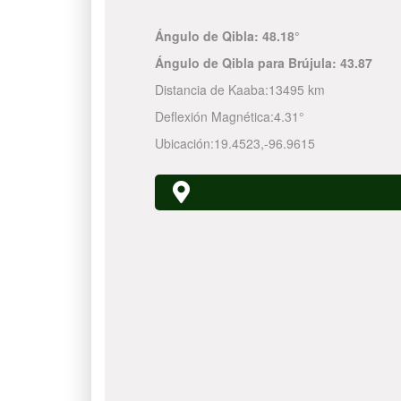
Ángulo de Qibla:
48.18°
Ángulo de Qibla para Brújula:
43.87
Distancia de Kaaba:
13495 km
Deflexión Magnética:
4.31°
Ubicación:
19.4523
,
-96.9615