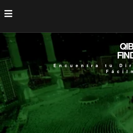
QI
FIN
Encuentra tu Di
Fácil