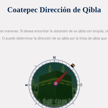
Coatepec Dirección de Qibla
os maneras. Si desea encontrar la ubicación de su qibla con brújula, ut
. O puede determinar la dirección de su qibla por la línea de qibla que