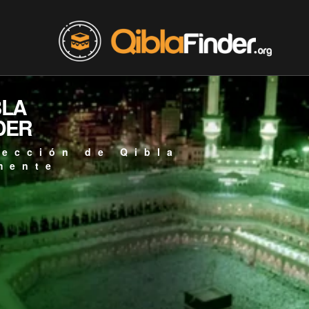
BLA
DER
rección de Qibla
mente