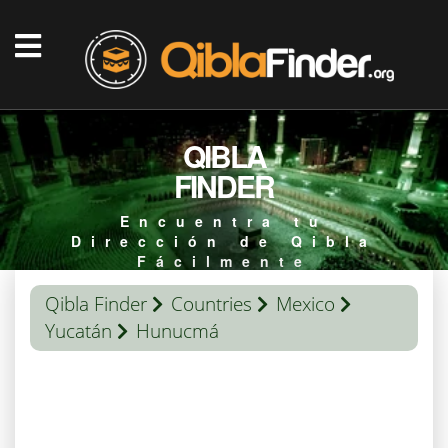
QIBLA
FINDER
Encuentra tu
Dirección de Qibla
Fácilmente
Qibla Finder
Countries
Mexico
Yucatán
Hunucmá