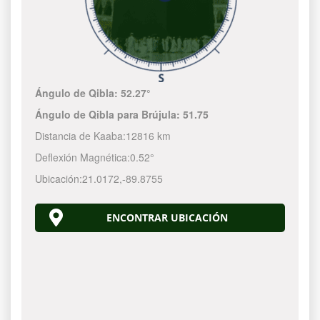
Ángulo de Qibla:
52.27°
Ángulo de Qibla para Brújula:
51.75
Distancia de Kaaba:
12816 km
Deflexión Magnética:
0.52°
Ubicación:
21.0172
,
-89.8755
ENCONTRAR UBICACIÓN