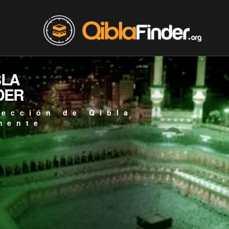
BLA
DER
rección de Qibla
mente