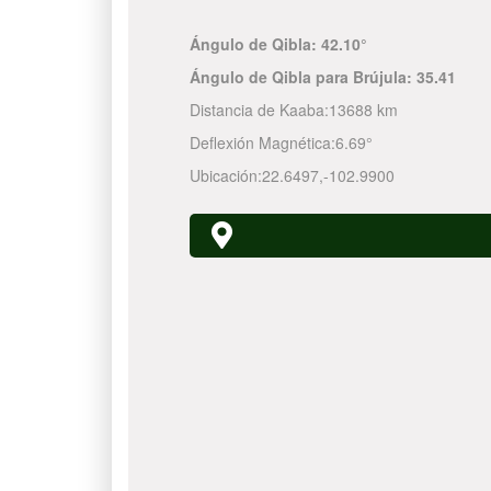
Ángulo de Qibla:
42.10°
Ángulo de Qibla para Brújula:
35.41
Distancia de Kaaba:
13688 km
Deflexión Magnética:
6.69°
Ubicación:
22.6497
,
-102.9900