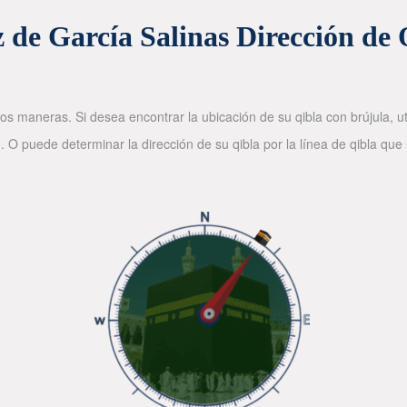
z de García Salinas Dirección de 
os maneras. Si desea encontrar la ubicación de su qibla con brújula, ut
. O puede determinar la dirección de su qibla por la línea de qibla que