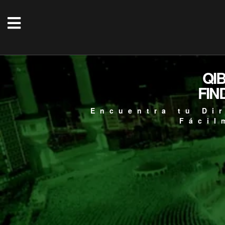
QI
FIN
Encuentra tu Di
Fácil