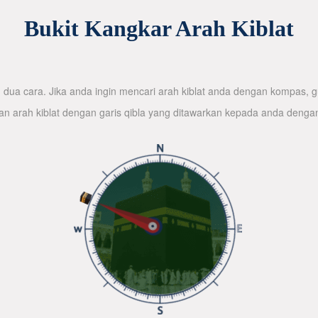
Bukit Kangkar Arah Kiblat
dua cara. Jika anda ingin mencari arah kiblat anda dengan kompas, gu
n arah kiblat dengan garis qibla yang ditawarkan kepada anda denga