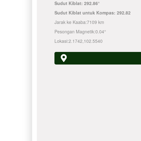
Sudut Kiblat:
292.86°
Sudut Kiblat untuk Kompas:
292.82
Jarak ke Kaaba:
7109 km
Pesongan Magnetik:
0.04°
Lokasi:
2.1742
,
102.5540