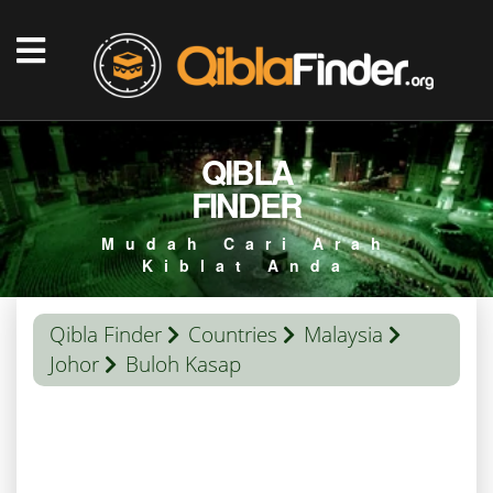
QIBLA
FINDER
Mudah Cari Arah
Kiblat Anda
Qibla Finder
Countries
Malaysia
Johor
Buloh Kasap