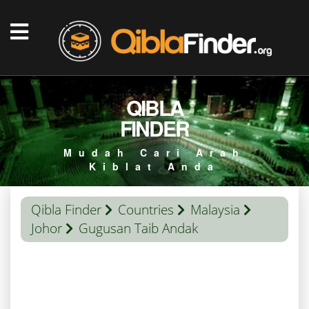
QIBLA
FINDER
Mudah Cari Arah
Kiblat Anda
Qibla Finder
Countries
Malaysia
Johor
Gugusan Taib Andak