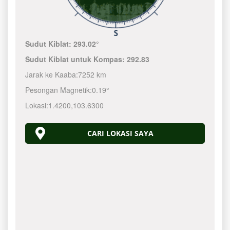
Sudut Kiblat:
293.02°
Sudut Kiblat untuk Kompas:
292.83
Jarak ke Kaaba:
7252 km
Pesongan Magnetik:
0.19°
Lokasi:
1.4200
,
103.6300
CARI LOKASI SAYA