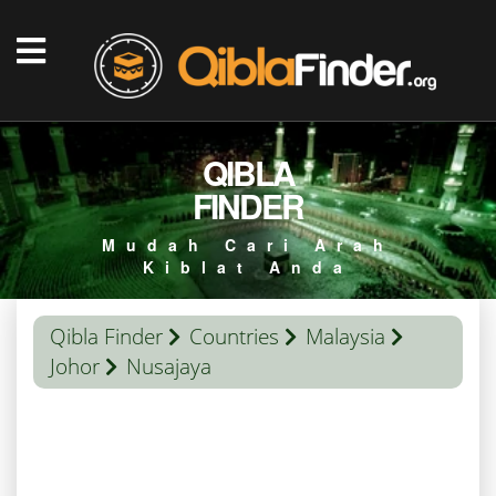
QIBLA
FINDER
Mudah Cari Arah
Kiblat Anda
Qibla Finder
Countries
Malaysia
Johor
Nusajaya