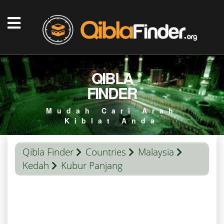
QIBLA
FINDER
Mudah Cari Arah
Kiblat Anda
Qibla Finder
Countries
Malaysia
Kedah
Kubur Panjang