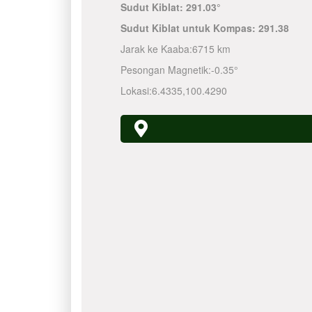
Sudut Kiblat:
291.03°
Sudut Kiblat untuk Kompas:
291.38
Jarak ke Kaaba:
6715 km
Pesongan Magnetik:
-0.35°
Lokasi:
6.4335
,
100.4290