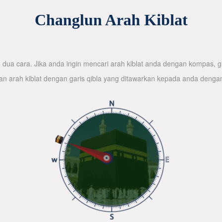
Changlun Arah Kiblat
dua cara. Jika anda ingin mencari arah kiblat anda dengan kompas, gu
n arah kiblat dengan garis qibla yang ditawarkan kepada anda denga