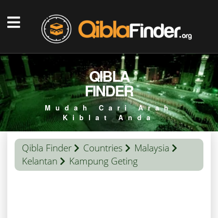
QIBLA
FINDER
Mudah Cari Arah
Kiblat Anda
Qibla Finder
Countries
Malaysia
Kelantan
Kampung Geting