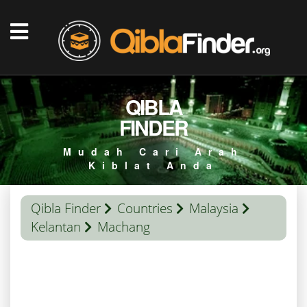
QIBLA
FINDER
Mudah Cari Arah
Kiblat Anda
Qibla Finder
Countries
Malaysia
Kelantan
Machang