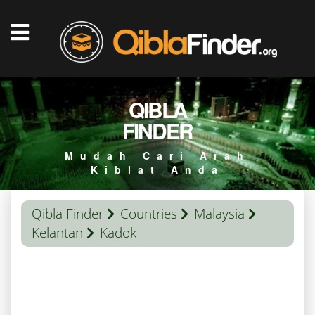
QIBLA
FINDER
Mudah Cari Arah
Kiblat Anda
Qibla Finder
Countries
Malaysia
Kelantan
Kadok