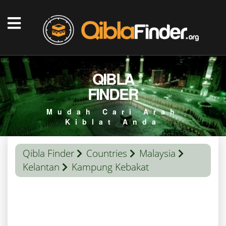
QIBLA
FINDER
Mudah Cari Arah
Kiblat Anda
Qibla Finder
Countries
Malaysia
Kelantan
Kampung Kebakat