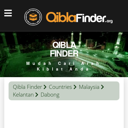
QIBLA
FINDER
Mudah Cari Arah
Kiblat Anda
Qibla Finder
Countries
Malaysia
Kelantan
Dabong