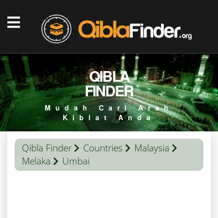
QIBLA
FINDER
Mudah Cari Arah
Kiblat Anda
Qibla Finder
Countries
Malaysia
Melaka
Umbai