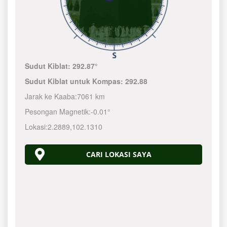
Sudut Kiblat:
292.87°
Sudut Kiblat untuk Kompas:
292.88
Jarak ke Kaaba:
7061 km
Pesongan Magnetik:
-0.01°
Lokasi:
2.2889
,
102.1310
CARI LOKASI SAYA