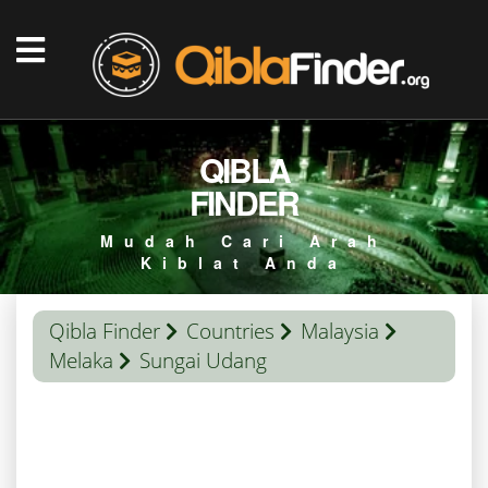
QIBLA
FINDER
Mudah Cari Arah
Kiblat Anda
Qibla Finder
Countries
Malaysia
Melaka
Sungai Udang