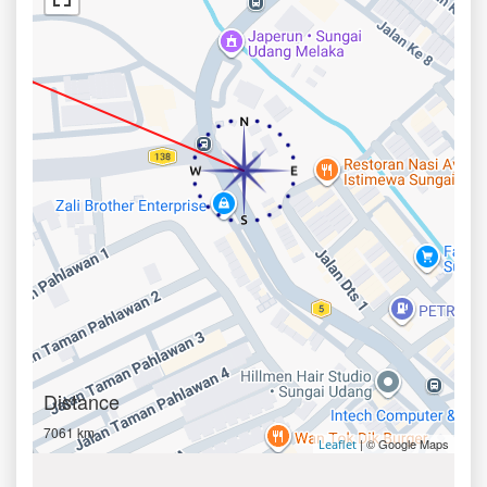
Distance
7061 km
| © Google Maps
Leaflet