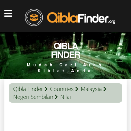
QIBLA
FINDER
Mudah Cari Arah
Kiblat Anda
Qibla Finder
Countries
Malaysia
Negeri Sembilan
Nilai