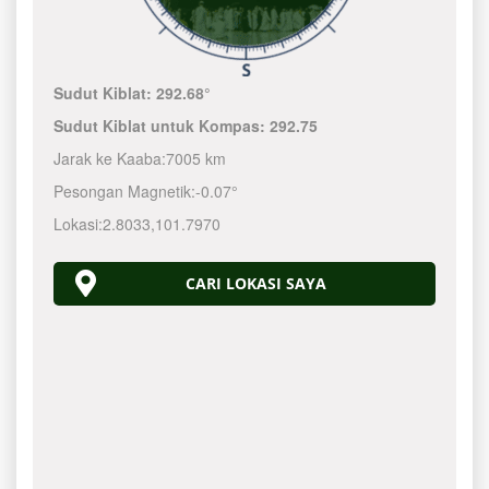
Sudut Kiblat:
292.68°
Sudut Kiblat untuk Kompas:
292.75
Jarak ke Kaaba:
7005 km
Pesongan Magnetik:
-0.07°
Lokasi:
2.8033
,
101.7970
CARI LOKASI SAYA