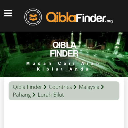
QIBLA
FINDER
Mudah Cari Arah
Kiblat Anda
Qibla Finder
Countries
Malaysia
Pahang
Lurah Bilut