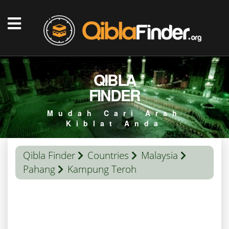
QIBLA
FINDER
Mudah Cari Arah
Kiblat Anda
Qibla Finder
Countries
Malaysia
Pahang
Kampung Teroh