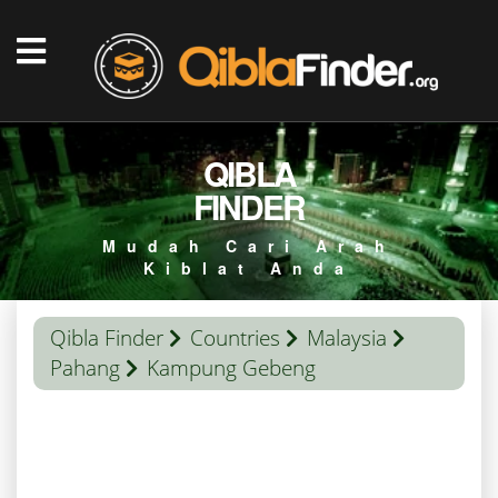
QIBLA
FINDER
Mudah Cari Arah
Kiblat Anda
Qibla Finder
Countries
Malaysia
Pahang
Kampung Gebeng