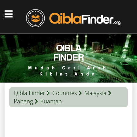
QIBLA
FINDER
Mudah Cari Arah
Kiblat Anda
Qibla Finder
Countries
Malaysia
Pahang
Kuantan