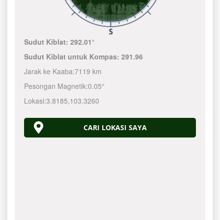
Sudut Kiblat:
292.01°
Sudut Kiblat untuk Kompas:
291.96
Jarak ke Kaaba:
7119 km
Pesongan Magnetik:
0.05°
Lokasi:
3.8185
,
103.3260
CARI LOKASI SAYA