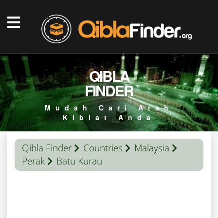
QIBLA
FINDER
Mudah Cari Arah
Kiblat Anda
Qibla Finder
Countries
Malaysia
Perak
Batu Kurau