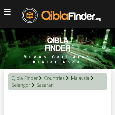
QIBLA
FINDER
Mudah Cari Arah
Kiblat Anda
Qibla Finder
Countries
Malaysia
Selangor
Sasaran