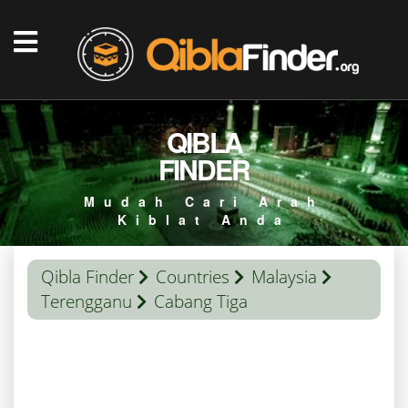
QIBLA
FINDER
Mudah Cari Arah
Kiblat Anda
Qibla Finder
Countries
Malaysia
Terengganu
Cabang Tiga