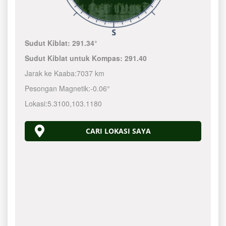
Sudut Kiblat:
291.34°
Sudut Kiblat untuk Kompas:
291.40
Jarak ke Kaaba:
7037 km
Pesongan Magnetik:
-0.06°
Lokasi:
5.3100
,
103.1180
CARI LOKASI SAYA