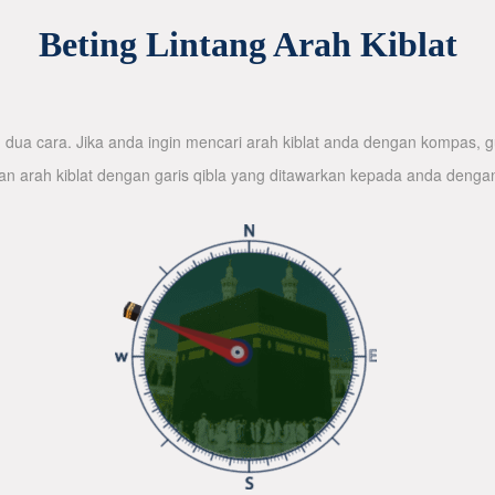
Beting Lintang Arah Kiblat
dua cara. Jika anda ingin mencari arah kiblat anda dengan kompas, gu
n arah kiblat dengan garis qibla yang ditawarkan kepada anda denga