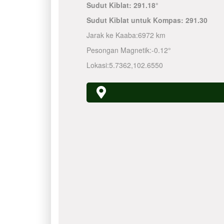
Sudut Kiblat:
291.18°
Sudut Kiblat untuk Kompas:
291.30
Jarak ke Kaaba:
6972 km
Pesongan Magnetik:
-0.12°
Lokasi:
5.7362
,
102.6550