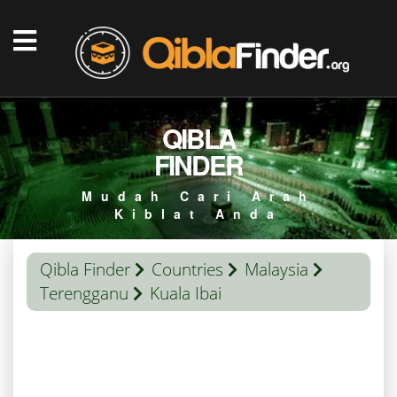
QIBLA
FINDER
Mudah Cari Arah
Kiblat Anda
Qibla Finder
Countries
Malaysia
Terengganu
Kuala Ibai