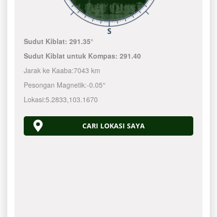
Sudut Kiblat:
291.35°
Sudut Kiblat untuk Kompas:
291.40
Jarak ke Kaaba:
7043 km
Pesongan Magnetik:
-0.05°
Lokasi:
5.2833
,
103.1670
CARI LOKASI SAYA