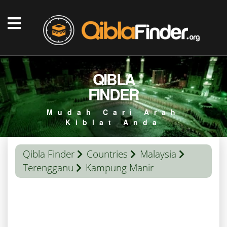
QIBLA
FINDER
Mudah Cari Arah
Kiblat Anda
Qibla Finder
Countries
Malaysia
Terengganu
Kampung Manir