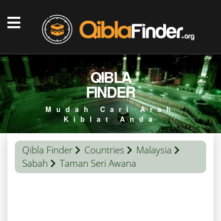
QIBLA
FINDER
Mudah Cari Arah
Kiblat Anda
Qibla Finder
Countries
Malaysia
Sabah
Taman Seri Awana