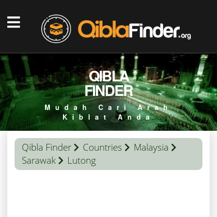
QIBLA
FINDER
Mudah Cari Arah
Kiblat Anda
Qibla Finder
Countries
Malaysia
Sarawak
Lutong