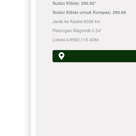
Sudut Kiblat:
290.90°
Sudut Kiblat untuk Kompas:
290.66
Jarak ke Kaaba:
8328 km
Pesongan Magnetik:
0.24°
Lokasi:
4.8592
,
115.4080