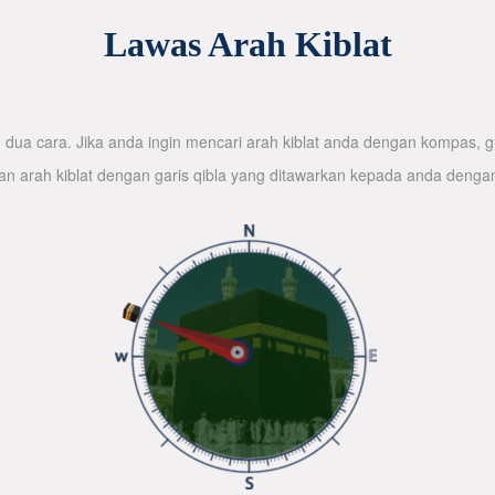
Lawas Arah Kiblat
dua cara. Jika anda ingin mencari arah kiblat anda dengan kompas, gu
n arah kiblat dengan garis qibla yang ditawarkan kepada anda denga