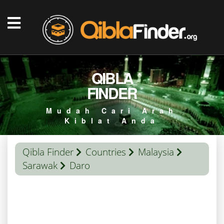
QIBLA
FINDER
Mudah Cari Arah
Kiblat Anda
Qibla Finder
Countries
Malaysia
Sarawak
Daro