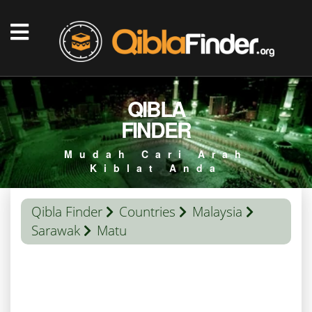
QIBLA
FINDER
Mudah Cari Arah
Kiblat Anda
Qibla Finder
Countries
Malaysia
Sarawak
Matu