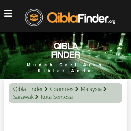
QIBLA
FINDER
Mudah Cari Arah
Kiblat Anda
Qibla Finder
Countries
Malaysia
Sarawak
Kota Sentosa