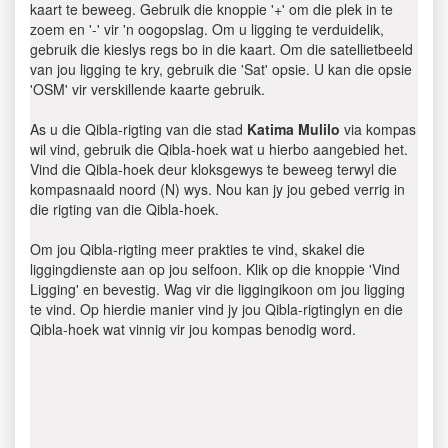
kaart te beweeg. Gebruik die knoppie '+' om die plek in te
zoem en '-' vir 'n oogopslag. Om u ligging te verduidelik,
gebruik die kieslys regs bo in die kaart. Om die satellietbeeld
van jou ligging te kry, gebruik die 'Sat' opsie. U kan die opsie
'OSM' vir verskillende kaarte gebruik.
As u die Qibla-rigting van die stad
Katima Mulilo
via kompas
wil vind, gebruik die Qibla-hoek wat u hierbo aangebied het.
Vind die Qibla-hoek deur kloksgewys te beweeg terwyl die
kompasnaald noord (N) wys. Nou kan jy jou gebed verrig in
die rigting van die Qibla-hoek.
Om jou Qibla-rigting meer prakties te vind, skakel die
liggingdienste aan op jou selfoon. Klik op die knoppie 'Vind
Ligging' en bevestig. Wag vir die liggingikoon om jou ligging
te vind. Op hierdie manier vind jy jou Qibla-rigtinglyn en die
Qibla-hoek wat vinnig vir jou kompas benodig word.