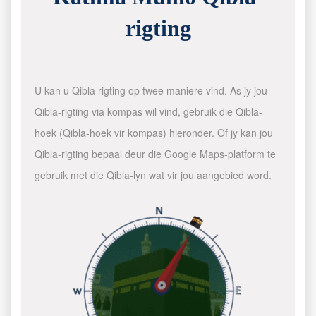
rigting
U kan u Qibla rigting op twee maniere vind. As jy jou
Qibla-rigting via kompas wil vind, gebruik die Qibla-
hoek (Qibla-hoek vir kompas) hieronder. Of jy kan jou
Qibla-rigting bepaal deur die Google Maps-platform te
gebruik met die Qibla-lyn wat vir jou aangebied word.