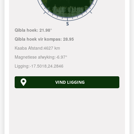
Qibla hoek:
21.98°
Qibla hoek vir kompas:
28.95
Kaaba Afstand:
4627 km
Magnetiese afwyking:
-6.97°
Ligging:
-17.5018
,
24.2846
VIND LIGGING