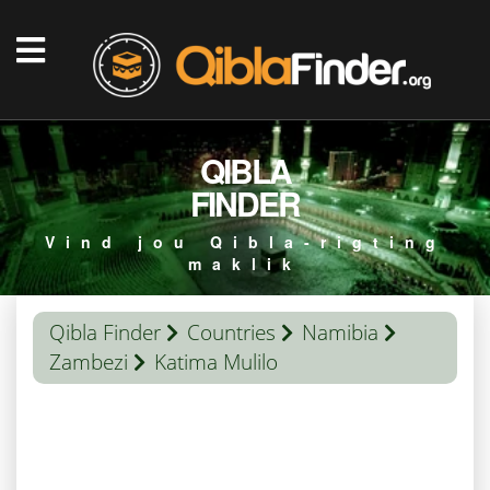
QIBLA
FINDER
Vind jou Qibla-rigting
maklik
Qibla Finder
Countries
Namibia
Zambezi
Katima Mulilo