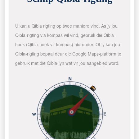
U kan u Qibla rigting op twee maniere vind. As jy jou
Qibla-rigting via kompas wil vind, gebruik die Qibla-
hoek (Qibla-hoek vir kompas) hieronder. Of jy kan jou
Qibla-rigting bepaal deur die Google Maps-platform te
gebruik met die Qibla-lyn wat vir jou aangebied word.