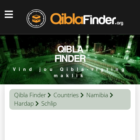
QIBLA
FINDER
Vind jou Qibla-rigting
maklik
Qibla Finder
Countries
Namibia
Hardap
Schlip