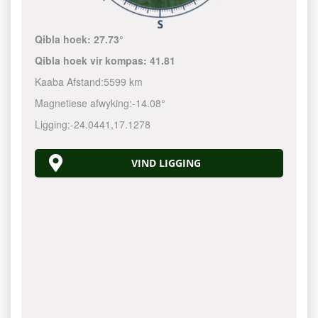
Qibla hoek:
27.73°
Qibla hoek vir kompas:
41.81
Kaaba Afstand:
5599 km
Magnetiese afwyking:
-14.08°
Ligging:
-24.0441
,
17.1278
VIND LIGGING