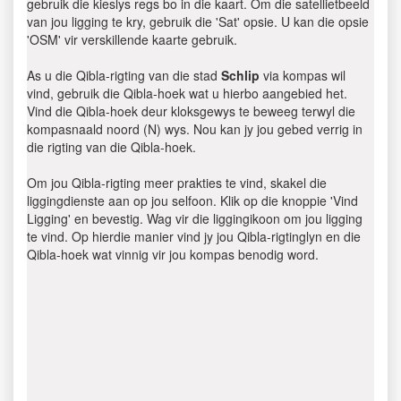
gebruik die kieslys regs bo in die kaart. Om die satellietbeeld
van jou ligging te kry, gebruik die 'Sat' opsie. U kan die opsie
'OSM' vir verskillende kaarte gebruik.
As u die Qibla-rigting van die stad
Schlip
via kompas wil
vind, gebruik die Qibla-hoek wat u hierbo aangebied het.
Vind die Qibla-hoek deur kloksgewys te beweeg terwyl die
kompasnaald noord (N) wys. Nou kan jy jou gebed verrig in
die rigting van die Qibla-hoek.
Om jou Qibla-rigting meer prakties te vind, skakel die
liggingdienste aan op jou selfoon. Klik op die knoppie 'Vind
Ligging' en bevestig. Wag vir die liggingikoon om jou ligging
te vind. Op hierdie manier vind jy jou Qibla-rigtinglyn en die
Qibla-hoek wat vinnig vir jou kompas benodig word.