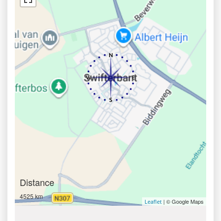
Distance
4525 km
| © Google Maps
Leaflet