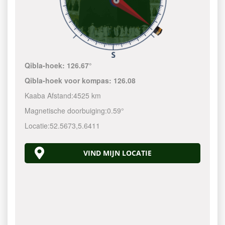
Qibla-hoek:
126.67°
Qibla-hoek voor kompas:
126.08
Kaaba Afstand:
4525 km
Magnetische doorbuiging:
0.59°
Locatie:
52.5673
,
5.6411
VIND MIJN LOCATIE