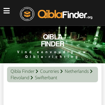
QIBLA
FINDER
Vind eenvoudig uw
Qibla-richting
Qibla Finder
Countries
Netherlands
Flevoland
Swifterbant