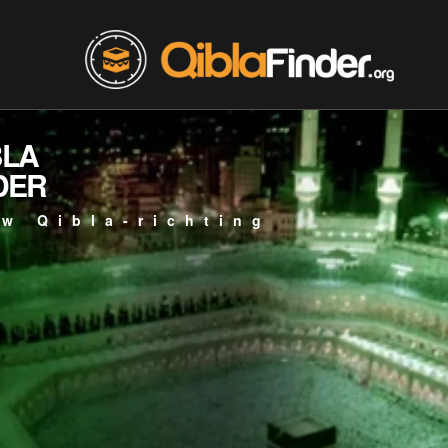
BLA
DER
w Qibla-richting