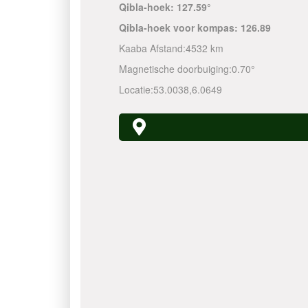
Qibla-hoek:
127.59°
Qibla-hoek voor kompas:
126.89
Kaaba Afstand:
4532 km
Magnetische doorbuiging:
0.70°
Locatie:
53.0038
,
6.0649