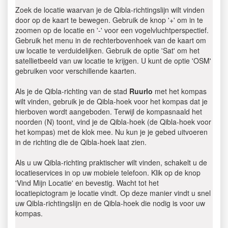
Zoek de locatie waarvan je de Qibla-richtingslijn wilt vinden
door op de kaart te bewegen. Gebruik de knop '+' om in te
zoomen op de locatie en '-' voor een vogelvluchtperspectief.
Gebruik het menu in de rechterbovenhoek van de kaart om
uw locatie te verduidelijken. Gebruik de optie 'Sat' om het
satellietbeeld van uw locatie te krijgen. U kunt de optie 'OSM'
gebruiken voor verschillende kaarten.
Als je de Qibla-richting van de stad
Ruurlo
met het kompas
wilt vinden, gebruik je de Qibla-hoek voor het kompas dat je
hierboven wordt aangeboden. Terwijl de kompasnaald het
noorden (N) toont, vind je de Qibla-hoek (de Qibla-hoek voor
het kompas) met de klok mee. Nu kun je je gebed uitvoeren
in de richting die de Qibla-hoek laat zien.
Als u uw Qibla-richting praktischer wilt vinden, schakelt u de
locatieservices in op uw mobiele telefoon. Klik op de knop
'Vind Mijn Locatie' en bevestig. Wacht tot het
locatiepictogram je locatie vindt. Op deze manier vindt u snel
uw Qibla-richtingslijn en de Qibla-hoek die nodig is voor uw
kompas.