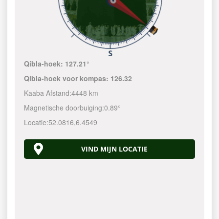
Qibla-hoek:
127.21°
Qibla-hoek voor kompas:
126.32
Kaaba Afstand:
4448 km
Magnetische doorbuiging:
0.89°
Locatie:
52.0816
,
6.4549
VIND MIJN LOCATIE