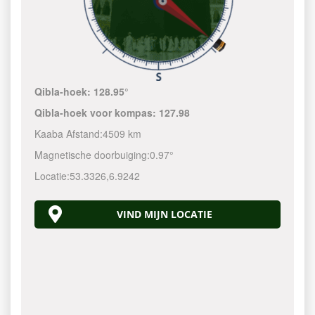
Qibla-hoek:
128.95°
Qibla-hoek voor kompas:
127.98
Kaaba Afstand:
4509 km
Magnetische doorbuiging:
0.97°
Locatie:
53.3326
,
6.9242
VIND MIJN LOCATIE