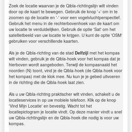
Zoek de locatie waarvan je de Qibla-richtingslijn wilt vinden
door op de kaart te bewegen. Gebruik de knop '+' om in te
zoomen op de locatie en '-' voor een vogelvluchtperspectief.
Gebruik het menu in de rechterbovenhoek van de kaart om
uw locatie te verduidelijken. Gebruik de optie 'Sat' om het
satellietbeeld van uw locatie te krijgen. U kunt de optie 'OSM'
gebruiken voor verschillende kaarten.
Als je de Qibla-richting van de stad
Delfzijl
met het kompas
wilt vinden, gebruik je de Qibla-hoek voor het kompas dat je
hierboven wordt aangeboden. Terwijl de kompasnaald het
noorden (N) toont, vind je de Qibla-hoek (de Qibla-hoek voor
het kompas) met de klok mee. Nu kun je je gebed uitvoeren
in de richting die de Qibla-hoek laat zien.
Als u uw Qibla-richting praktischer wilt vinden, schakelt u de
locatieservices in op uw mobiele telefoon. Klik op de knop
'Vind Mijn Locatie' en bevestig. Wacht tot het
locatiepictogram je locatie vindt. Op deze manier vindt u snel
uw Qibla-richtingslijn en de Qibla-hoek die nodig is voor uw
kompas.