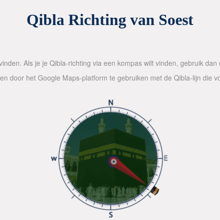
Qibla Richting van Soest
inden. Als je je Qibla-richting via een kompas wilt vinden, gebruik da
alen door het Google Maps-platform te gebruiken met de Qibla-lijn die 