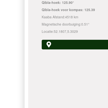
Qibla-hoek:
125.90°
Qibla-hoek voor kompas:
125.39
Kaaba Afstand:
4518 km
Magnetische doorbuiging:
0.51°
Locatie:
52.1807
,
5.3029