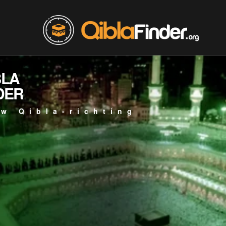
BLA
DER
w Qibla-richting