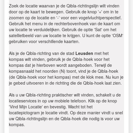
Zoek de locatie waarvan je de Qibla-richtingslijn wilt vinden
door op de kaart te bewegen. Gebruik de knop '+' om in te
zoomen op de locatie en '-' voor een vogelvluchtperspectief.
Gebruik het menu in de rechterbovenhoek van de kaart om
uw locatie te verduidelijken. Gebruik de optie 'Sat' om het
satellietbeeld van uw locatie te krijgen. U kunt de optie 'OSM'
gebruiken voor verschillende kaarten.
Als je de Qibla-richting van de stad
Leusden
met het
kompas wilt vinden, gebruik je de Qibla-hoek voor het
kompas dat je hierboven wordt aangeboden. Terwijl de
kompasnaald het noorden (N) toont, vind je de Qibla-hoek
(de Qibla-hoek voor het kompas) met de klok mee. Nu kun je
je gebed uitvoeren in de richting die de Qibla-hoek laat zien.
Als u uw Qibla-richting praktischer wilt vinden, schakelt u de
locatieservices in op uw mobiele telefoon. Klik op de knop
'Vind Mijn Locatie' en bevestig. Wacht tot het
locatiepictogram je locatie vindt. Op deze manier vindt u snel
uw Qibla-richtingslijn en de Qibla-hoek die nodig is voor uw
kompas.