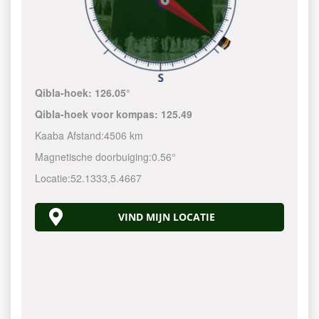
Qibla-hoek:
126.05°
Qibla-hoek voor kompas:
125.49
Kaaba Afstand:
4506 km
Magnetische doorbuiging:
0.56°
Locatie:
52.1333
,
5.4667
VIND MIJN LOCATIE