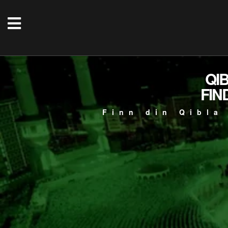
QI
FIN
Finn din Qibla