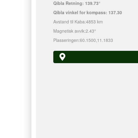
Qibla Retning:
139.73°
Qibla vinkel for kompass:
137.30
Avstand til Kaba:
4853 km
Magnetisk avvik:
2.43°
Plasseringen:
60.1500
,
11.1833