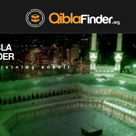
BLA
DER
 retning enkelt