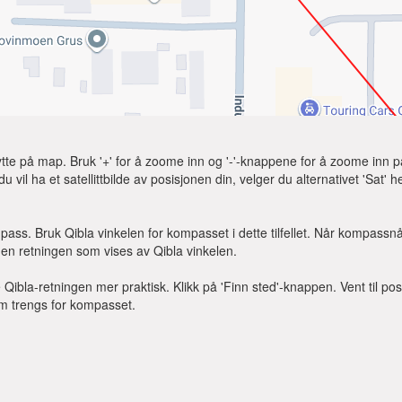
lytte på map. Bruk '+' for å zoome inn og '-'-knappene for å zoome inn 
du vil ha et satellittbilde av posisjonen din, velger du alternativet 'Sat' 
ass. Bruk Qibla vinkelen for kompasset i dette tilfellet. Når kompassnå
den retningen som vises av Qibla vinkelen.
ibla-retningen mer praktisk. Klikk på 'Finn sted'-knappen. Vent til posi
om trengs for kompasset.