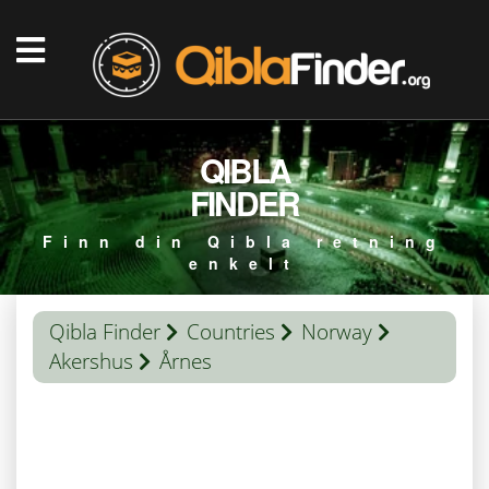
QIBLA
FINDER
Finn din Qibla retning
enkelt
Qibla Finder
Countries
Norway
Akershus
Årnes