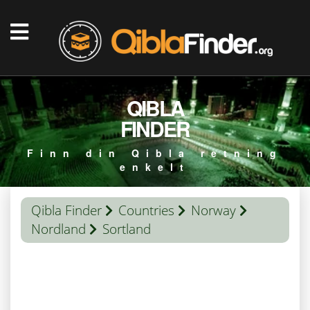
QIBLA
FINDER
Finn din Qibla retning
enkelt
Qibla Finder
Countries
Norway
Nordland
Sortland