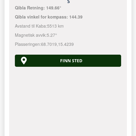
Qibla Retning:
149.66°
Qibla vinkel for kompass:
144.39
Avstand til Kaba:
5513 km
Magnetisk avvik:
5.27°
Plasseringen:
68.7019
,
15.4239
FINN STED