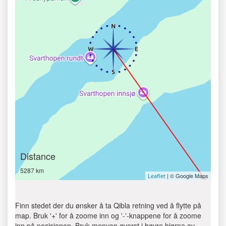
Distance
5287 km
| © Google Maps
Leaflet
Finn stedet der du ønsker å ta Qibla retning ved å flytte på
map. Bruk '+' for å zoome inn og '-'-knappene for å zoome
inn på posisjonen. Bruk menyen øverst i høyre hjørne av