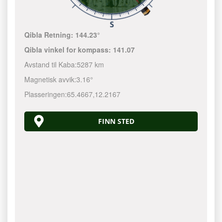
Qibla Retning:
144.23°
Qibla vinkel for kompass:
141.07
Avstand til Kaba:
5287 km
Magnetisk avvik:
3.16°
Plasseringen:
65.4667
,
12.2167
FINN STED