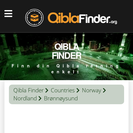
QIBLA
FINDER
Finn din Qibla retning
enkelt
Qibla Finder
Countries
Norway
Nordland
Brønnøysund