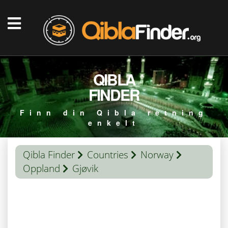
QIBLA
FINDER
Finn din Qibla retning
enkelt
Qibla Finder
Countries
Norway
Oppland
Gjøvik