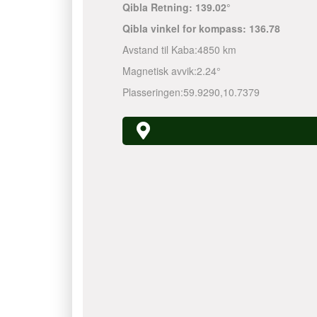
Qibla Retning:
139.02°
Qibla vinkel for kompass:
136.78
Avstand til Kaba:
4850 km
Magnetisk avvik:
2.24°
Plasseringen:
59.9290
,
10.7379