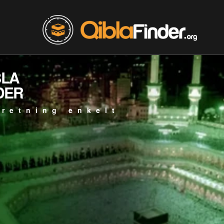
BLA
DER
 retning enkelt