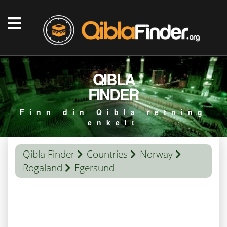
QIBLA
FINDER
Finn din Qibla retning
enkelt
Qibla Finder
Countries
Norway
Rogaland
Egersund