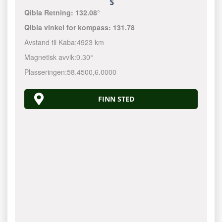
Qibla Retning:
132.08°
Qibla vinkel for kompass:
131.78
Avstand til Kaba:
4923 km
Magnetisk avvik:
0.30°
Plasseringen:
58.4500
,
6.0000
FINN STED